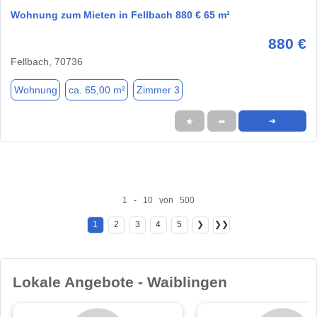
Wohnung zum Mieten in Fellbach 880 € 65 m²
880 €
Fellbach, 70736
Wohnung
ca. 65,00 m²
Zimmer 3
★
➦
➜
1 - 10 von 500
1
2
3
4
5
❯
❯❯
Lokale Angebote - Waiblingen