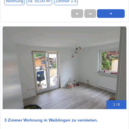
Wohnung
ca. 50,00 m²
Zimmer 1.5
★
➦
➜
1 / 8
3 Zimmer Wohnung in Waiblingen zu vermieten.