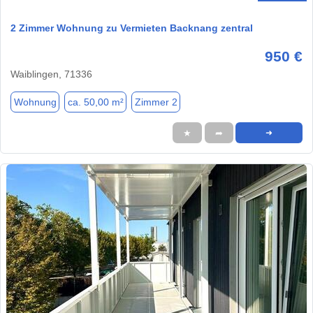
2 Zimmer Wohnung zu Vermieten Backnang zentral
950 €
Waiblingen, 71336
Wohnung
ca. 50,00 m²
Zimmer 2
★
➦
➜