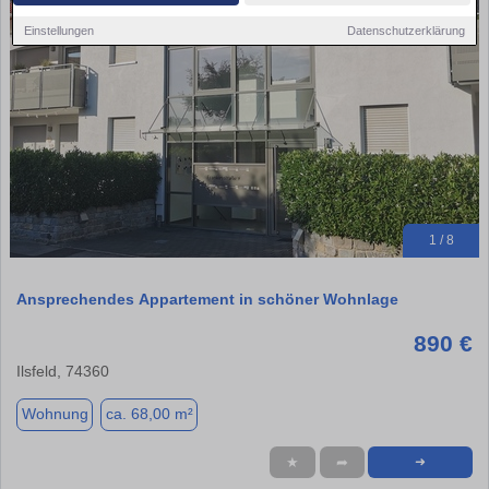
Einstellungen
Datenschutzerklärung
1 / 8
Ansprechendes Appartement in schöner Wohnlage
890 €
Ilsfeld, 74360
Wohnung
ca. 68,00 m²
★
➦
➜