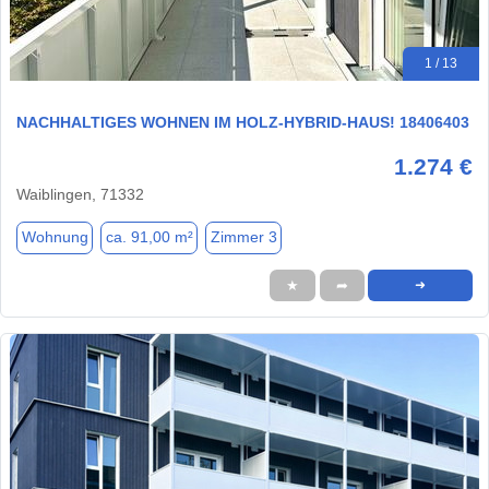
1 / 13
NACHHALTIGES WOHNEN IM HOLZ-HYBRID-HAUS! 18406403
1.274 €
Waiblingen, 71332
Wohnung
ca. 91,00 m²
Zimmer 3
★
➦
➜