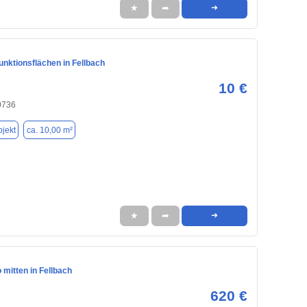
★
➦
➜
unktionsflächen in Fellbach
10 €
0736
jekt
ca. 10,00 m²
★
➦
➜
 mitten in Fellbach
620 €