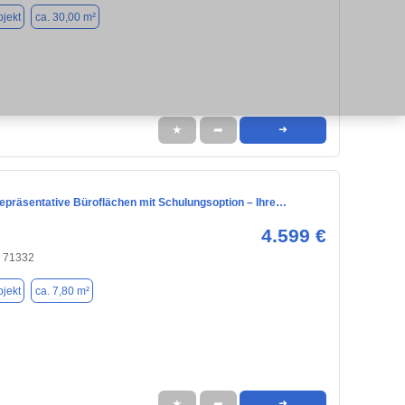
jekt
ca. 30,00 m²
★
➦
➜
repräsentative Büroflächen mit Schulungsoption – Ihre…
4.599 €
, 71332
jekt
ca. 7,80 m²
★
➦
➜