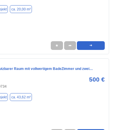
jekt
ca. 20,00 m²
★
➦
➜
 nutzbarer Raum mit vollwertigem BadeZimmer und zwei…
500 €
0734
jekt
ca. 43,62 m²