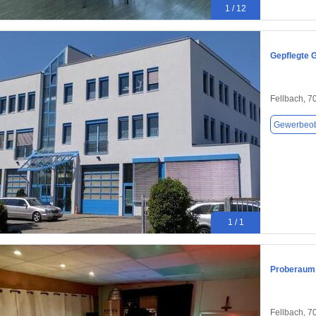
1 / 12
Gepflegte 
Fellbach, 7
Gewerbeob
1 / 1
Proberaum 
Fellbach, 7