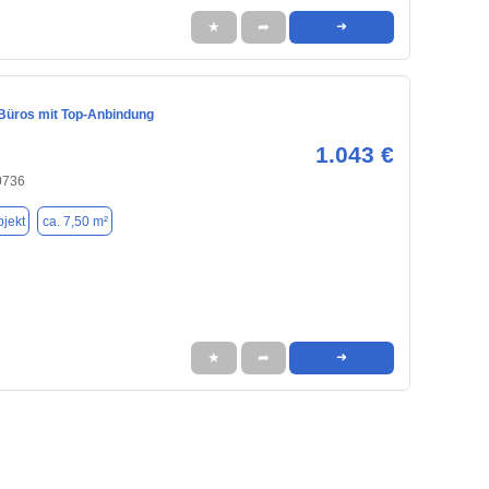
★
➦
➜
 Büros mit Top-Anbindung
1.043 €
0736
jekt
ca. 7,50 m²
★
➦
➜