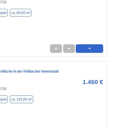
0734
jekt
ca. 80,00 m²
★
➦
➜
fläche in der Fellbacher Innenstadt
1.450 €
0734
jekt
ca. 115,00 m²