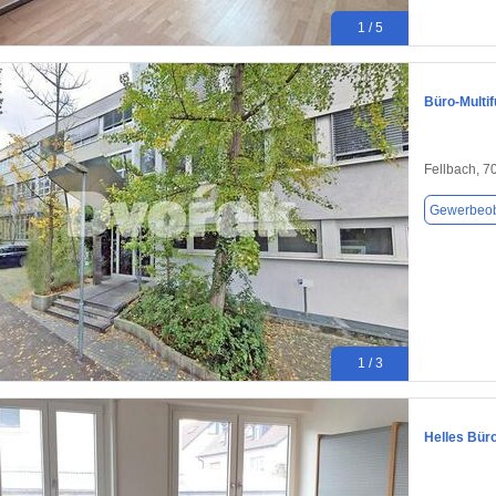
1 / 5
Büro-Multif
Fellbach, 7
Gewerbeob
1 / 3
Helles Büro