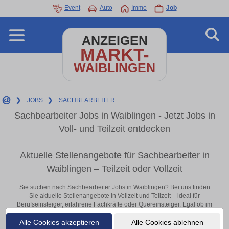
Event
Auto
Immo
Job
ANZEIGEN
MARKT-
WAIBLINGEN
❯
JOBS
❯
SACHBEARBEITER
Sachbearbeiter Jobs in Waiblingen - Jetzt Jobs in
Voll- und Teilzeit entdecken
Aktuelle Stellenangebote für Sachbearbeiter in
Waiblingen – Teilzeit oder Vollzeit
Sie suchen nach Sachbearbeiter Jobs in Waiblingen? Bei uns finden
Sie aktuelle Stellenangebote in Vollzeit und Teilzeit – ideal für
Berufseinsteiger, erfahrene Fachkräfte oder Quereinsteiger. Egal ob im
Büro, vor Ort oder remote: Entdecken Sie jetzt neue Chancen in Ihrer
Alle Cookies akzeptieren
Alle Cookies ablehnen
Region und bewerben Sie sich direkt auf passende Sachbearbeiter-