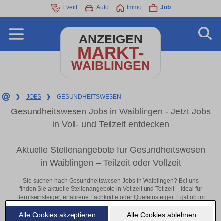
Event
Auto
Immo
Job
ANZEIGEN
MARKT-
WAIBLINGEN
❯
JOBS
❯
GESUNDHEITSWESEN
Gesundheitswesen Jobs in Waiblingen - Jetzt Jobs
in Voll- und Teilzeit entdecken
Aktuelle Stellenangebote für Gesundheitswesen
in Waiblingen – Teilzeit oder Vollzeit
Sie suchen nach Gesundheitswesen Jobs in Waiblingen? Bei uns
finden Sie aktuelle Stellenangebote in Vollzeit und Teilzeit – ideal für
Berufseinsteiger, erfahrene Fachkräfte oder Quereinsteiger. Egal ob im
Büro, vor Ort oder remote: Entdecken Sie jetzt neue Chancen in Ihrer
Alle Cookies akzeptieren
Alle Cookies ablehnen
Region und bewerben Sie sich direkt auf passende Gesundheitswesen-