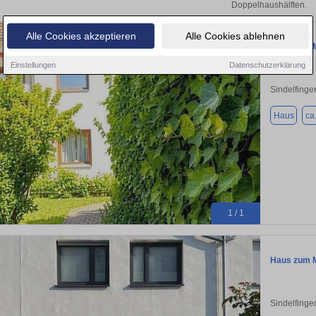
Doppelhaushälften.
Alle Cookies akzeptieren
Alle Cookies ablehnen
Haus zum Mi
Einstellungen
Datenschutzerklärung
Sindelfinge
Haus
ca
1 / 1
Haus zum Mi
Sindelfinge