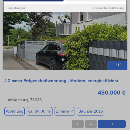
Einstellungen
Datenschutzerklärung
1 / 13
4 Zimmer Erdgeschoßwohnung - Modern, energieeffizient
450.000 €
Ludwigsburg, 71636
Wohnung
ca. 84,00 m²
Zimmer 4
Baujahr 2016
★
➦
➜