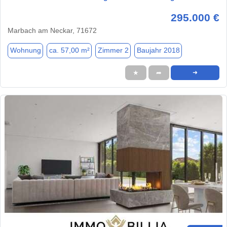
295.000 €
Marbach am Neckar, 71672
Wohnung
ca. 57,00 m²
Zimmer 2
Baujahr 2018
★
➦
➜