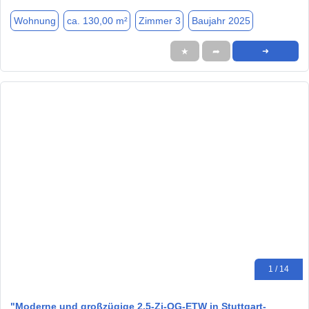
Wohnung
ca. 130,00 m²
Zimmer 3
Baujahr 2025
★
➦
➜
1 / 14
"Moderne und großzügige 2,5-Zi-OG-ETW in Stuttgart-