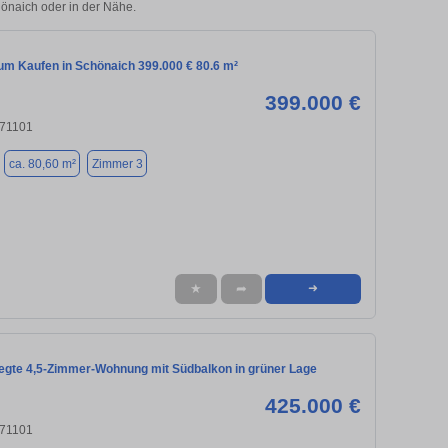
hönaich oder in der Nähe.
m Kaufen in Schönaich 399.000 € 80.6 m²
399.000 €
 71101
ca. 80,60 m²
Zimmer 3
★
➦
➜
flegte 4,5-Zimmer-Wohnung mit Südbalkon in grüner Lage
425.000 €
 71101