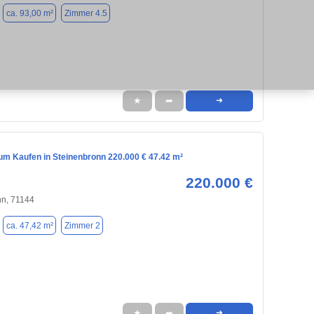
ca. 93,00 m²
Zimmer 4.5
★
➦
➜
m Kaufen in Steinenbronn 220.000 € 47.42 m²
220.000 €
nn, 71144
ca. 47,42 m²
Zimmer 2
★
➦
➜