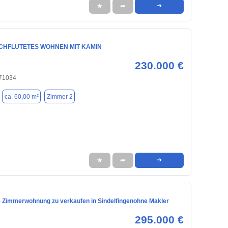
★
➦
➜
CHFLUTETES WOHNEN MIT KAMIN
230.000 €
 71034
ca. 60,00 m²
Zimmer 2
★
➦
➜
5 Zimmerwohnung zu verkaufen in Sindelfingenohne Makler
295.000 €