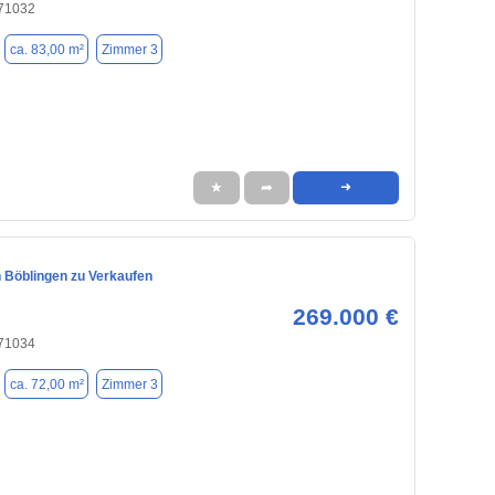
 71032
ca. 83,00 m²
Zimmer 3
★
➦
➜
 Böblingen zu Verkaufen
269.000 €
 71034
ca. 72,00 m²
Zimmer 3