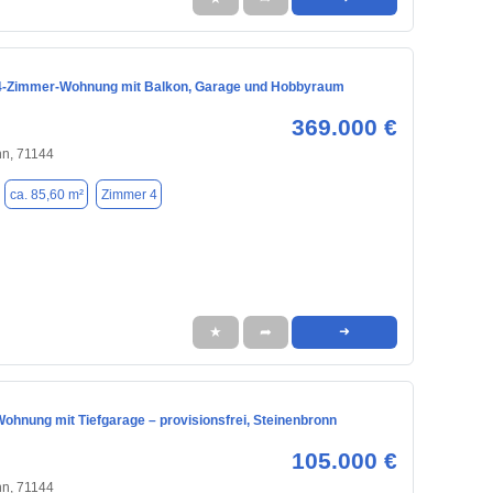
 4-Zimmer-Wohnung mit Balkon, Garage und Hobbyraum
369.000 €
nn, 71144
ca. 85,60 m²
Zimmer 4
★
➦
➜
ohnung mit Tiefgarage – provisionsfrei, Steinenbronn
105.000 €
nn, 71144