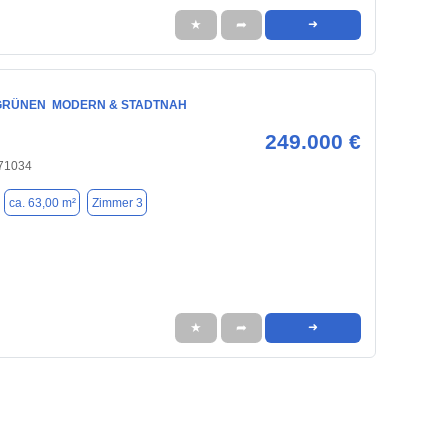
★
➦
➜
GRÜNEN  MODERN & STADTNAH
249.000 €
 71034
ca. 63,00 m²
Zimmer 3
★
➦
➜