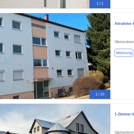
1 / 1
Attraktive
Steinenbro
Wohnung
1 / 10
1-Zimmer-W
Steinenbro