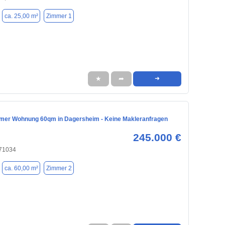
ca. 25,00 m²
Zimmer 1
★
➦
➜
mmer Wohnung 60qm in Dagersheim - Keine Makleranfragen
245.000 €
 71034
ca. 60,00 m²
Zimmer 2