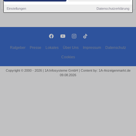
bald wieder vorbei!
Einstellungen
Datenschutzerklärung
Ratgeber
Presse
Lokales
Über Uns
Impressum
Datenschutz
Cookies
Copyright © 2000 - 2026 | 1A Infosysteme GmbH | Content by: 1A-Anzeigenmarkt.de
09.08.2026