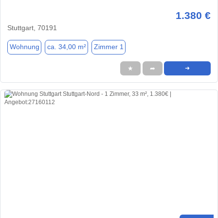
1.380 €
Stuttgart, 70191
Wohnung
ca. 34,00 m²
Zimmer 1
★
➦
➜