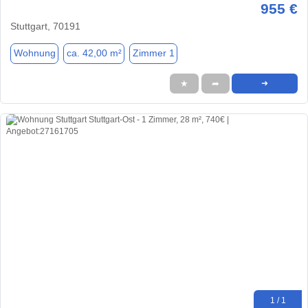
955 €
Stuttgart, 70191
Wohnung
ca. 42,00 m²
Zimmer 1
★
➦
➜
1 / 1