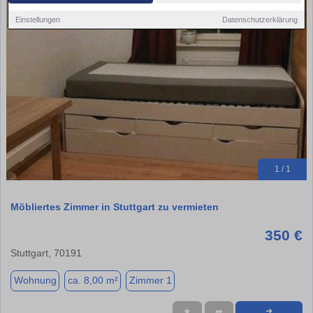
Einstellungen
Datenschutzerklärung
1 / 1
Möbliertes Zimmer in Stuttgart zu vermieten
350 €
Stuttgart, 70191
Wohnung
ca. 8,00 m²
Zimmer 1
★
➦
➜