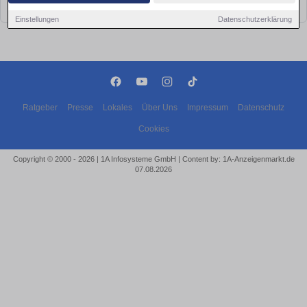
bald wieder vorbei!
Einstellungen
Datenschutzerklärung
Ratgeber
Presse
Lokales
Über Uns
Impressum
Datenschutz
Cookies
Copyright © 2000 - 2026 | 1A Infosysteme GmbH | Content by: 1A-Anzeigenmarkt.de
07.08.2026