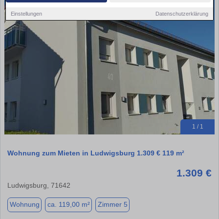
Einstellungen
Datenschutzerklärung
1 / 1
Wohnung zum Mieten in Ludwigsburg 1.309 € 119 m²
1.309 €
Ludwigsburg, 71642
Wohnung
ca. 119,00 m²
Zimmer 5