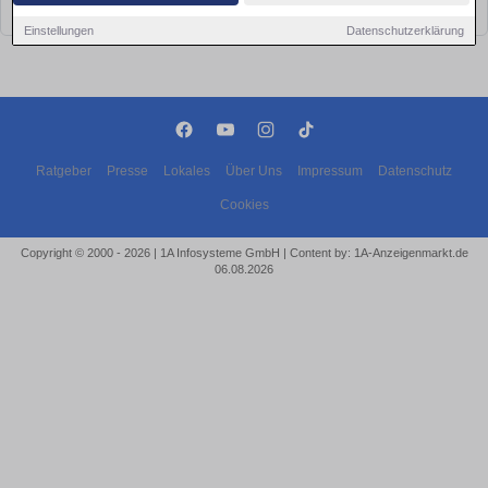
bald wieder vorbei!
Einstellungen
Datenschutzerklärung
Ratgeber
Presse
Lokales
Über Uns
Impressum
Datenschutz
Cookies
Copyright © 2000 - 2026 | 1A Infosysteme GmbH | Content by: 1A-Anzeigenmarkt.de
06.08.2026